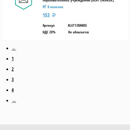
образовательных учреждений [KL4713RAKDE]
В наличии
153
Р
Артикул
KL4713RAKDE
НДС 20%
Не облагается
←
1
2
3
4
→