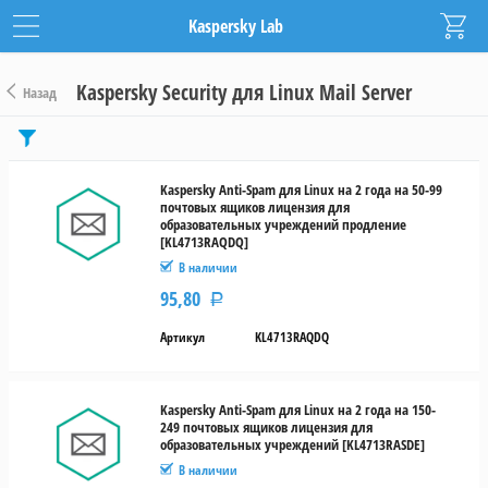
Kaspersky Lab
Kaspersky Security для Linux Mail Server
Назад
Цена
от
Kaspersky Anti-Spam для Linux на 2 года на 50-99
почтовых ящиков лицензия для
до
образовательных учреждений продление
[KL4713RAQDQ]
В наличии
руб.
95,80
Р
Срок
действия
Артикул
KL4713RAQDQ
1
год
Kaspersky Anti-Spam для Linux на 2 года на 150-
249 почтовых ящиков лицензия для
образовательных учреждений [KL4713RASDE]
2
года
В наличии