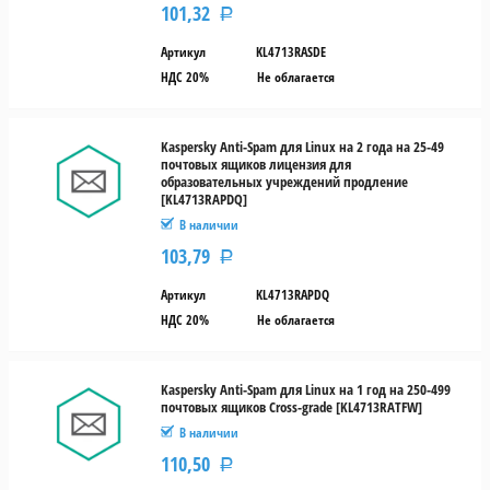
101,32
Тип
Р
лицензии
Артикул
KL4713RASDE
НДС 20%
Не облагается
Новая
Продление
Kaspersky Anti-Spam для Linux на 2 года на 25-49
почтовых ящиков лицензия для
Cross-
образовательных учреждений продление
[KL4713RAPDQ]
grade
В наличии
103,79
Р
Артикул
KL4713RAPDQ
НДС 20%
Не облагается
Kaspersky Anti-Spam для Linux на 1 год на 250-499
почтовых ящиков Cross-grade [KL4713RATFW]
В наличии
110,50
Р