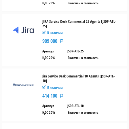
+ 1
НДС 20%
Включен в стоимость
год
обновлений
и
JIRA Service Desk Commercial 25 Agents [JSDP-ATL-
поддержки
25]
Версия
В наличии
909 000
Р
Server
Артикул
JSDP-ATL-25
НДС 20%
Включен в стоимость
Cloud
Jira Service Desk Commercial 10 Agents [JSDP-ATL-
10]
В наличии
414 100
Р
Артикул
JSDP-ATL-10
НДС 20%
Включен в стоимость