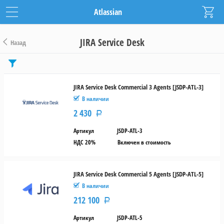
Atlassian
JIRA Service Desk
Назад
Цена
от
JIRA Service Desk Commercial 3 Agents [JSDP-ATL-3]
В наличии
до
2 430
Р
руб.
Артикул
JSDP-ATL-3
Срок
НДС 20%
Включен в стоимость
действия
JIRA Service Desk Commercial 5 Agents [JSDP-ATL-5]
1
год
В наличии
212 100
Р
Бессрочная
лицензия
Артикул
JSDP-ATL-5