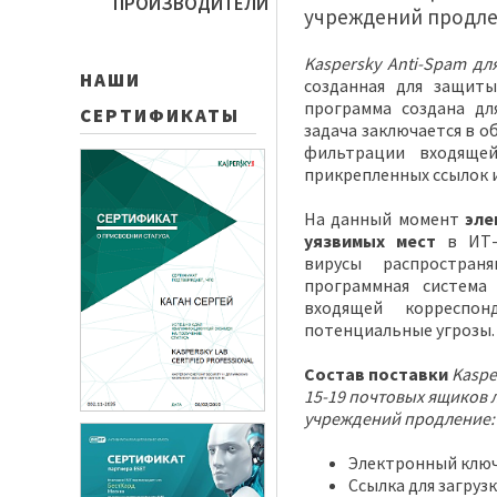
ПРОИЗВОДИТЕЛИ
учреждений продл
Kaspersky Anti-Spam дл
НАШИ
созданная для защиты
программа создана д
СЕРТИФИКАТЫ
задача заключается в о
фильтрации входящей
прикрепленных ссылок и
На данный момент
эле
уязвимых мест
в ИТ-с
вирусы распространя
программная система
входящей корреспо
потенциальные угрозы.
Состав поставки
Kaspe
15-19 почтовых ящиков 
учреждений продление
:
Электронный ключ
Ссылка для загруз