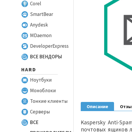
Corel
SmartBear
Anydesk
MDaemon
DeveloperExpress
ВСЕ ВЕНДОРЫ
HARD
Ноутбуки
Моноблоки
Тонкие клиенты
Описание
Отз
Серверы
Kaspersky Anti-Spa
ВСЕ
почтовых ящиков л