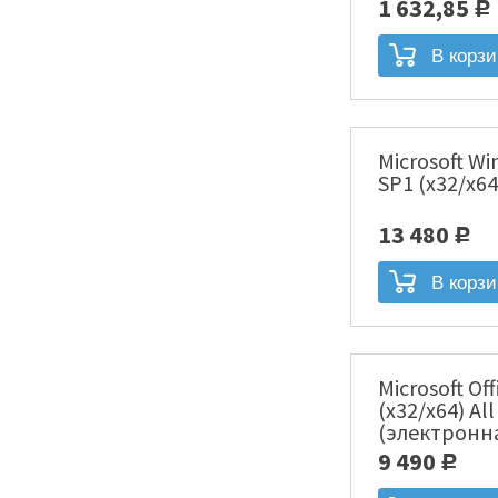
лицензия [
1 632,85
Р
Microsoft Wi
SP1 (x32/x64
13 480
Р
Microsoft Of
(x32/x64) Al
(электронн
00004]
9 490
Р