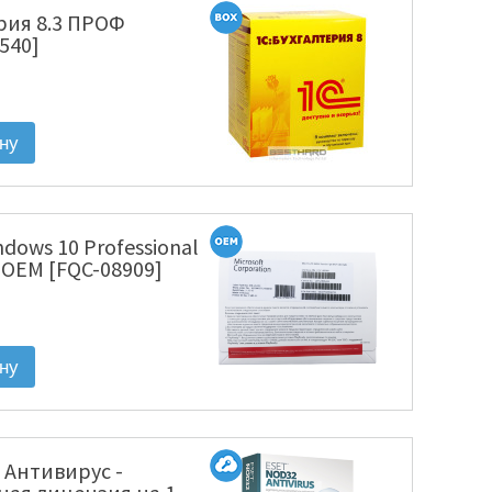
рия 8.3 ПРОФ
540]
ndows 10 Professional
U OEM [FQC-08909]
 Антивирус -