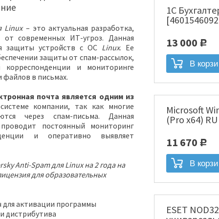
ение
1С Бухгалте
[4601546092
я Linux
– это актуальная разработка,
 от современных ИТ-угроз. Данная
13 000
Р
ля защиты устройств с ОС
Linux
. Ее
беспечении защиты от спам-рассылок,
 корреспонденции и мониторинге
 файлов в письмах.
ктронная почта является одним из
истеме компании, так как многие
Microsoft Wi
ются через спам-письма. Данная
(Pro x64) R
 проводит постоянный мониторинг
нденции и оперативно выявляет
11 670
Р
rsky Anti-Spam для Linux на 2 года на
лицензия для образовательных
 для активации программы
ESET NOD32
ки дистрибутива