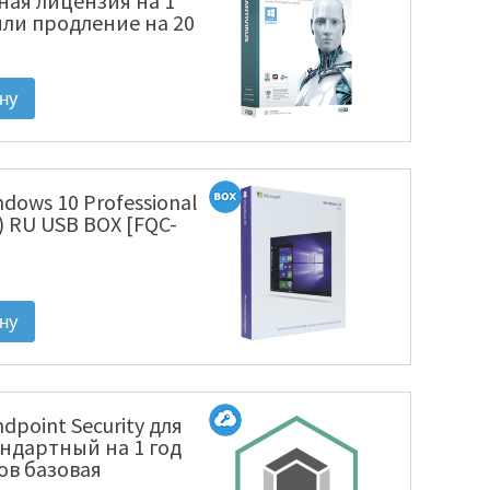
ная лицензия на 1
или продление на 20
ектронная лицензия
1220(EKEY)-1-1]
ndows 10 Professional
) RU USB BOX [FQC-
dpoint Security для
ндартный на 1 год
лов базовая