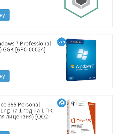
KL4863RAKFS]
ndows 7 Professional
) GGK [6PC-00024]
fice 365 Personal
l Lng на 1 год на 1 ПК
ая лицензия) [QQ2-