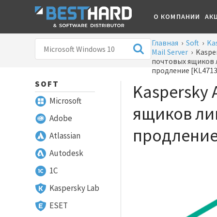
О КОМПАНИИ
АК
Главная
›
Soft
›
Ka
Mail Server
›
Kasper
почтовых ящиков 
продление [KL471
SOFT
Kaspersky 
Microsoft
ящиков ли
Adobe
продление
Atlassian
Autodesk
1С
Kaspersky Lab
ESET