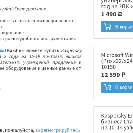
универсаль
год на 3ПК 
ky Anti-Spam для Linux
:
месяцев Эл
1 490
Р
[NOD32-ENA-
ность в выявлении вредоносного
х.
рирование.
строек и удобного инструментария.
est
Hard
вы можете купить
Kaspersky
Microsoft Wi
на 2 года на 15-19 почтовых ящиков
(Pro x32/x64
вательных учреждений продление
и
10150]
ее оборудование и ценные данные от
12 590
Р
Kaspersky En
бизнеса Ста
на 10-14 уз
в, пожалуйста,
зарегистрируйтесь