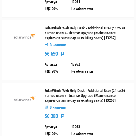
Артикул
13261
НДС 20%
Не облагается
SolarWinds Web Help Desk - Additional User (11 to 20
named users) - License Upgrade (Maintenance
expires on same day as existing seats) [13262]
В наличии
56 690
Р
Артикул
13262
НДС 20%
Не облагается
SolarWinds Web Help Desk - Additional User (21 to 30
named users) - License Upgrade (Maintenance
expires on same day as existing seats) [13263]
В наличии
56 280
Р
Артикул
13263
НДС 20%
Не облагается