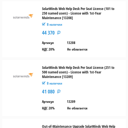
SolarWinds Web Help Desk Per Seat License (101 to
250 named users) - License with 1st-Year
Maintenance [13208]
В наличии
44 370
Р
Артикул
13208
НДС 20%
Не облагается
SolarWinds Web Help Desk Per Seat License (251 to
500 named users) - License with 1st-Year
Maintenance [13209]
В наличии
41 080
Р
Артикул
13209
НДС 20%
Не облагается
Out-of-Maintenance Upgrade SolarWinds Web Help