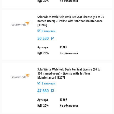
НДС 20%
Не облагается
SolarWinds Web Help Desk Per Seat License (51 to 75
named users) - License with 1st-Year Maintenance
[13206]
В наличии
50 530
Р
Артикул
13206
НДС 20%
Не облагается
SolarWinds Web Help Desk Per Seat License (76 to
100 named users) - License with 1st-Year
Maintenance [13207]
В наличии
47 660
Р
Артикул
13207
НДС 20%
Не облагается