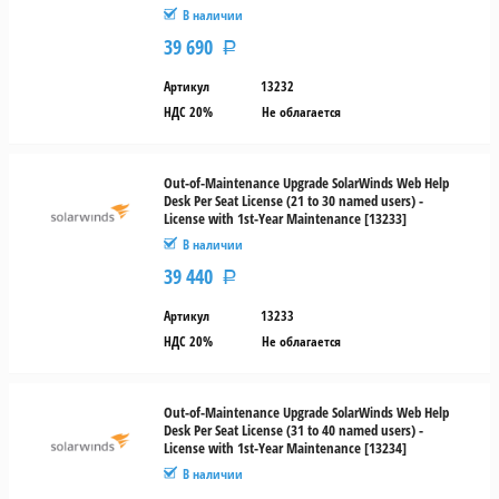
В наличии
39 690
Р
Артикул
13232
НДС 20%
Не облагается
Out-of-Maintenance Upgrade SolarWinds Web Help
Desk Per Seat License (21 to 30 named users) -
License with 1st-Year Maintenance [13233]
В наличии
39 440
Р
Артикул
13233
НДС 20%
Не облагается
Out-of-Maintenance Upgrade SolarWinds Web Help
Desk Per Seat License (31 to 40 named users) -
License with 1st-Year Maintenance [13234]
В наличии