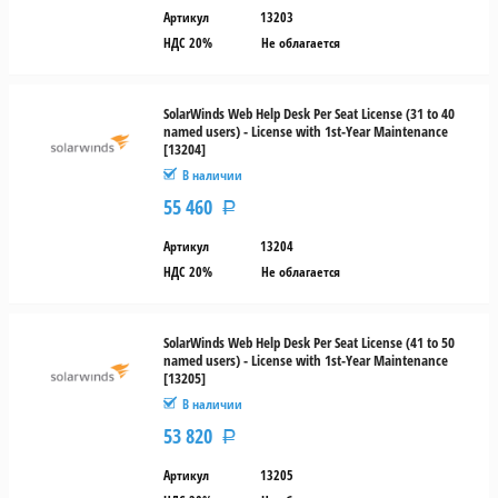
Артикул
13203
НДС 20%
Не облагается
SolarWinds Web Help Desk Per Seat License (31 to 40
named users) - License with 1st-Year Maintenance
[13204]
В наличии
55 460
Р
Артикул
13204
НДС 20%
Не облагается
SolarWinds Web Help Desk Per Seat License (41 to 50
named users) - License with 1st-Year Maintenance
[13205]
В наличии
53 820
Р
Артикул
13205