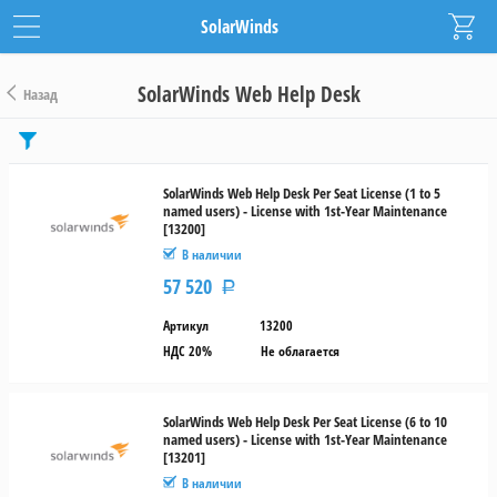
SolarWinds
SolarWinds Web Help Desk
Назад
Цена
от
SolarWinds Web Help Desk Per Seat License (1 to 5
named users) - License with 1st-Year Maintenance
до
[13200]
В наличии
руб.
57 520
Р
Тип
Артикул
13200
лицензии
НДС 20%
Не облагается
Новая
SolarWinds Web Help Desk Per Seat License (6 to 10
Дополнительная
named users) - License with 1st-Year Maintenance
лицензия
[13201]
В наличии