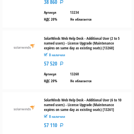
38 860
Р
Артикул
13234
НДС 20%
Не облагается
SolarWinds Web Help Desk - Additional User (2 to 5
named users) - License Upgrade (Maintenance
expires on same day as existing seats) [13260]
В наличии
57 520
Р
Артикул
13260
НДС 20%
Не облагается
SolarWinds Web Help Desk - Additional User (6 to 10
named users) - License Upgrade (Maintenance
expires on same day as existing seats) [13261]
В наличии
57 110
Р