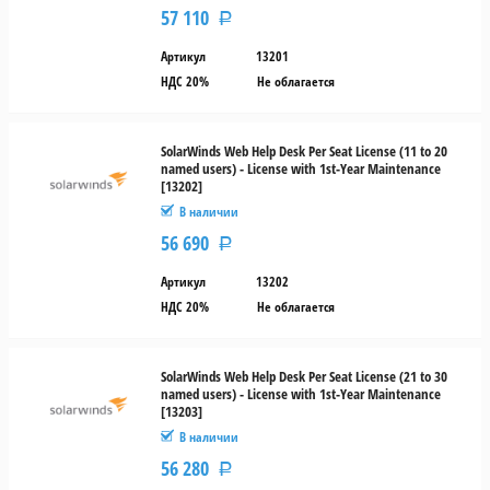
Обновление
57 110
Р
лицензии
с
Артикул
13201
истёкшей
НДС 20%
Не облагается
поддержкой
SolarWinds Web Help Desk Per Seat License (11 to 20
named users) - License with 1st-Year Maintenance
[13202]
В наличии
56 690
Р
Артикул
13202
НДС 20%
Не облагается
SolarWinds Web Help Desk Per Seat License (21 to 30
named users) - License with 1st-Year Maintenance
[13203]
В наличии
56 280
Р