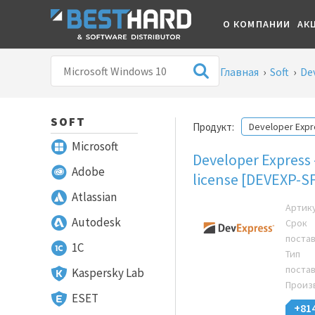
О КОМПАНИИ
АК
Главная
›
Soft
›
De
SOFT
Продукт:
Developer Expr
Microsoft
Developer Express 
Adobe
license [DEVEXP-S
Atlassian
Артик
Autodesk
Срок
поста
1С
Тип
поста
Kaspersky Lab
Произ
ESET
+81