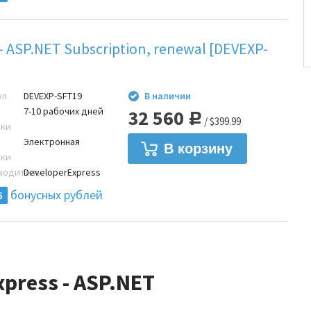
- ASP.NET Subscription, renewal [DEVEXP-
ул
DEVEXP-SFT19
В наличии
7-10 рабочих дней
32 560
Р
/ $399.99
вки
Электронная
вки
водитель
DeveloperExpress
бонусных рублей
6
xpress - ASP.NET