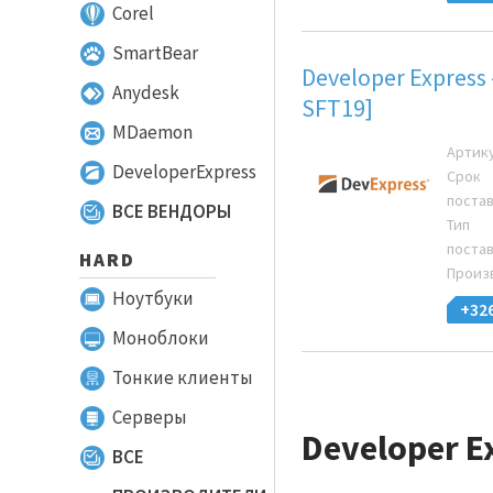
Corel
SmartBear
Developer Express 
Anydesk
SFT19]
MDaemon
Артик
DeveloperExpress
Срок
поста
ВСЕ ВЕНДОРЫ
Тип
поста
HARD
Произ
Ноутбуки
+32
Моноблоки
Тонкие клиенты
Серверы
Developer E
ВСЕ