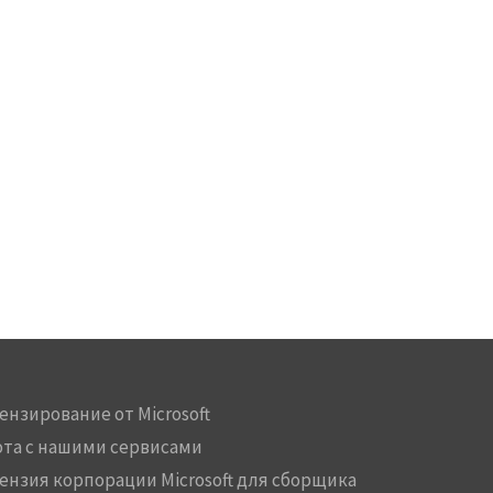
ензирование от Microsoft
ота с нашими сервисами
ензия корпорации Microsoft для сборщика