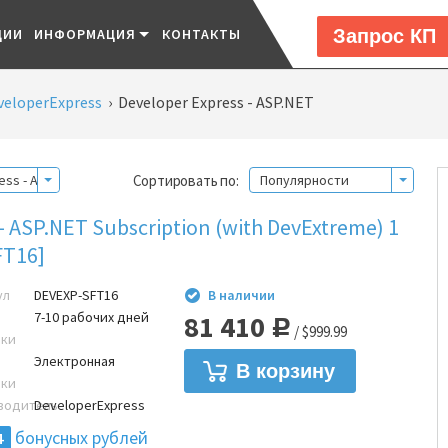
Запрос КП
ЦИИ
ИНФОРМАЦИЯ
КОНТАКТЫ
veloperExpress
›
Developer Express - ASP.NET
Сортировать по:
ess - ASP.NET
Популярности
- ASP.NET Subscription (with DevExtreme) 1
FT16]
ул
DEVEXP-SFT16
В наличии
7-10 рабочих дней
81 410
Р
/ $999.99
вки
Электронная
вки
водитель
DeveloperExpress
бонусных рублей
4