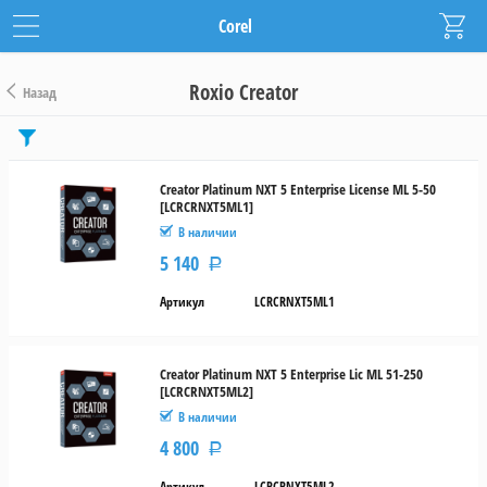
Corel
Roxio Creator
Назад
Цена
от
Creator Platinum NXT 5 Enterprise License ML 5-50
[LCRCRNXT5ML1]
до
В наличии
5 140
Р
руб.
Артикул
LCRCRNXT5ML1
Тип
лицензии
Creator Platinum NXT 5 Enterprise Lic ML 51-250
Новая
[LCRCRNXT5ML2]
В наличии
Поддержка
4 800
Р
Диапазон
лицензий
Артикул
LCRCRNXT5ML2