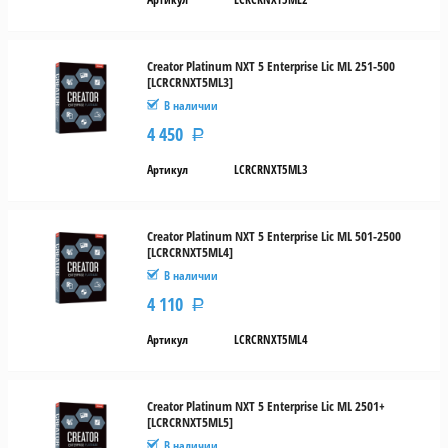
2501+
Creator Platinum NXT 5 Enterprise Lic ML 251-500
251-
[LCRCRNXT5ML3]
500
В наличии
4 450
Р
5-
50
Артикул
LCRCRNXT5ML3
501-
2500
Creator Platinum NXT 5 Enterprise Lic ML 501-2500
[LCRCRNXT5ML4]
51-
В наличии
250
4 110
Р
Редакция
Артикул
LCRCRNXT5ML4
Silver
Creator Platinum NXT 5 Enterprise Lic ML 2501+
Gold
[LCRCRNXT5ML5]
В наличии
Platinum