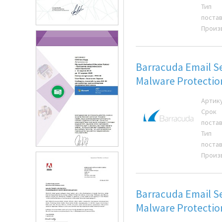
Тип
поста
Произ
Barracuda Email S
Malware Protecti
Артик
Срок
поста
Тип
поста
Произ
Barracuda Email S
Malware Protecti