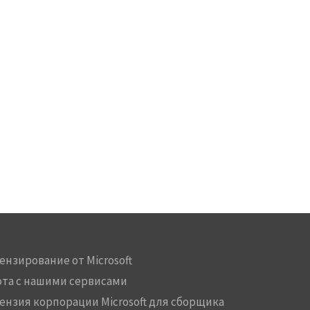
ензирование от Microsoft
ота с нашими сервисами
ензия корпорации Microsoft для сборщика