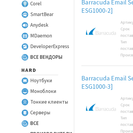
Barracuda Email S
Corel
ESG1000-2]
SmartBear
Артик
Anydesk
Срок
MDaemon
поста
Тип
DeveloperExpress
поста
Произ
ВСЕ ВЕНДОРЫ
HARD
Barracuda Email S
Ноутбуки
ESG1000-3]
Моноблоки
Артик
Тонкие клиенты
Срок
поста
Серверы
Тип
ВСЕ
поста
Произ