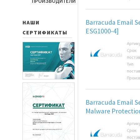
ПРОИЗВОДИТЕЛИ
Barracuda Email S
НАШИ
ESG1000-4]
СЕРТИФИКАТЫ
Артик
Срок
поста
Тип
поста
Произ
Barracuda Email S
Malware Protecti
Артик
Срок
поста