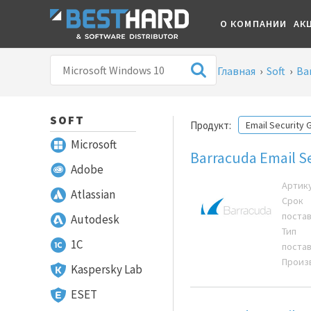
О КОМПАНИИ
АК
Главная
›
Soft
›
Ba
SOFT
Продукт:
Email Security
Microsoft
Barracuda Email S
Adobe
Артик
Atlassian
Срок
поста
Autodesk
Тип
1С
поста
Произ
Kaspersky Lab
ESET