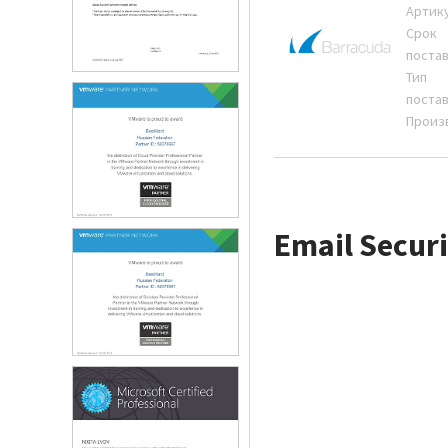
Артик
Срок
поста
Тип
поста
Произ
Email Secur