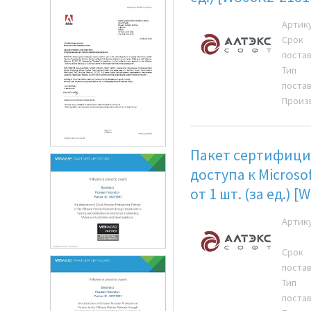
Артик
Срок
поста
Тип
поста
Произ
Пакет сертифици
доступа к Microso
от 1 шт. (за ед.) 
Артик
Срок
поста
Тип
поста