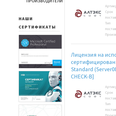
ПРОИЗВОДИТЕЛИ
Артик
Срок
поста
НАШИ
Тип
СЕРТИФИКАТЫ
поста
Произ
Лицензия на исп
сертифицированн
Standard (Server08
CHECK-B]
Артик
Срок
поста
Тип
поста
Произ