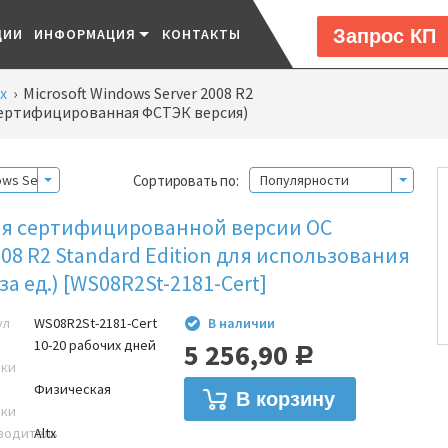
Запрос КП
ЦИИ
ИНФОРМАЦИЯ
КОНТАКТЫ
x
›
Microsoft Windows Server 2008 R2
(сертифицированная ФСТЭК версия)
Сортировать по:
ows Server 2008 R2 Standard Edition (сертифицированная ФСТЭК версия
Популярности
ля сертифицированной версии ОС
008 R2 Standard Edition для использования
(за ед.) [WS08R2St-2181-Cert]
ул
WS08R2St-2181-Cert
В наличии
10-20 рабочих дней
5 256,90
Р
вки
Физическая
вки
водитель
Altx