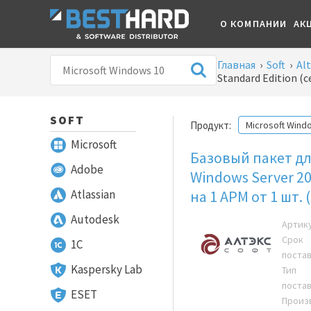
О КОМПАНИИ
АК
Главная
›
Soft
›
Alt
Standard Edition 
SOFT
Продукт:
Microsoft Wind
Microsoft
Базовый пакет д
Adobe
Windows Server 2
Atlassian
на 1 АРМ от 1 шт. 
Autodesk
Артик
Срок
1С
поста
Kaspersky Lab
Тип
поста
ESET
Произ