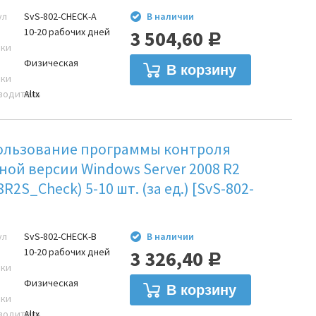
ул
SvS-802-CHECK-A
В наличии
10-20 рабочих дней
3 504,60
Р
вки
Физическая
вки
водитель
Altx
ользование программы контроля
ой версии Windows Server 2008 R2
R2S_Check) 5-10 шт. (за ед.) [SvS-802-
ул
SvS-802-CHECK-B
В наличии
10-20 рабочих дней
3 326,40
Р
вки
Физическая
вки
водитель
Altx