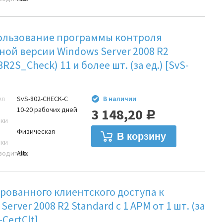
ользование программы контроля
ой версии Windows Server 2008 R2
R2S_Check) 11 и более шт. (за ед.) [SvS-
ул
SvS-802-CHECK-C
В наличии
10-20 рабочих дней
3 148,20
Р
вки
Физическая
вки
водитель
Altx
рованного клиентского доступа к
Server 2008 R2 Standard с 1 АРМ от 1 шт. (за
CertClt]