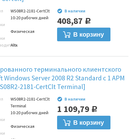
ул
WS08R2-2181-CertClt
В наличии
10-20 рабочих дней
408,87
Р
вки
Физическая
вки
водитель
Altx
рованного терминального клиентского
ft Windows Server 2008 R2 Standard с 1 АРМ
[WS08R2-2181-CertClt Terminal]
ул
WS08R2-2181-CertClt
В наличии
Terminal
1 109,79
Р
10-20 рабочих дней
вки
Физическая
вки