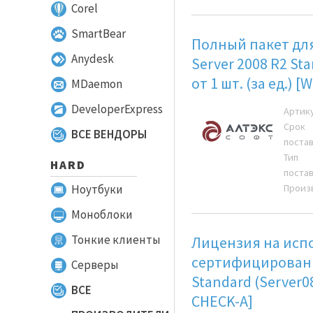
Corel
SmartBear
Полный пакет дл
Anydesk
Server 2008 R2 St
от 1 шт. (за ед.) 
MDaemon
DeveloperExpress
Артик
Срок
ВСЕ ВЕНДОРЫ
поста
Тип
HARD
поста
Ноутбуки
Произ
Моноблоки
Тонкие клиенты
Лицензия на исп
сертифицированн
Серверы
Standard (Server08
ВСЕ
CHECK-A]