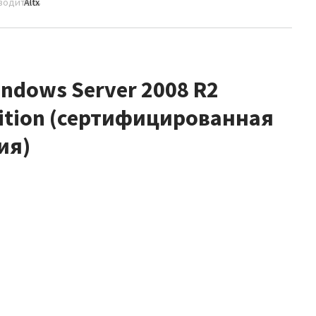
водитель
Altx
indows Server 2008 R2
dition (сертифицированная
ия)