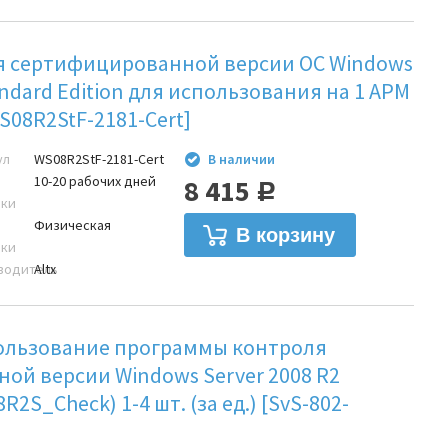
я сертифицированной версии ОС Windows
andard Edition для использования на 1 АРМ
[WS08R2StF-2181-Cert]
ул
WS08R2StF-2181-Cert
В наличии
10-20 рабочих дней
8 415
Р
вки
Физическая
вки
водитель
Altx
ользование программы контроля
ой версии Windows Server 2008 R2
R2S_Check) 1-4 шт. (за ед.) [SvS-802-