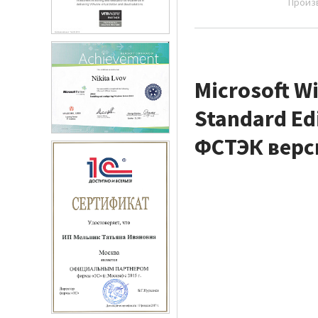
Произ
Microsoft W
Standard E
ФСТЭК верс