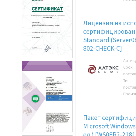
Лицензия на исп
сертифицированн
Standard (Server08
802-CHECK-C]
Артик
Срок
поста
Тип
поста
Произ
Пакет сертифици
Microsoft Windows 
ед.) [WS08R2-2181-