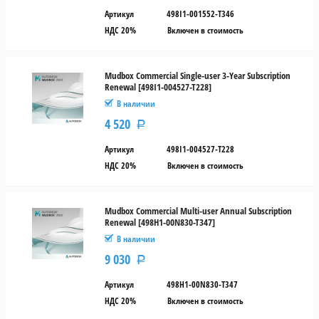
год
Артикул
498I1-001552-T346
НДС 20%
Включен в стоимость
2
года
Mudbox Commercial Single-user 3-Year Subscription
3
Renewal [498I1-004527-T228]
года
В наличии
Вид
4 520
Р
лицензии
Артикул
498I1-004527-T228
НДС 20%
Включен в стоимость
Локальная
Сетевая
Mudbox Commercial Multi-user Annual Subscription
Renewal [498H1-00N830-T347]
В наличии
9 030
Р
Артикул
498H1-00N830-T347
НДС 20%
Включен в стоимость