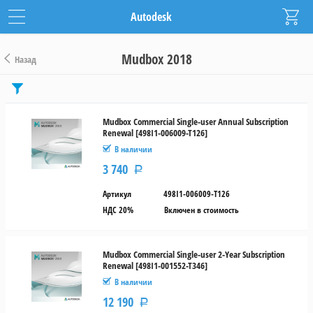
Autodesk
Mudbox 2018
Назад
Цена
от
Mudbox Commercial Single-user Annual Subscription
Renewal [498I1-006009-T126]
до
В наличии
3 740
Р
руб.
Артикул
498I1-006009-T126
Тип
лицензии
НДС 20%
Включен в стоимость
Продление
Mudbox Commercial Single-user 2-Year Subscription
Срок
Renewal [498I1-001552-T346]
действия
В наличии
12 190
Р
1