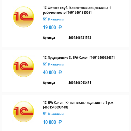
1С:Фитнес клуб. Клиентская лицензия на 1
рабочее место [4601546131553]
Физическая
В наличии
Электронная
19 000
Р
Тип
Артикул
4601546131553
лицензии
USB-
1С:Предприятие 8. SPA-Салон [4601546093431]
токен
В наличии
40 000
PIN-
Р
код
Артикул
4601546093431
1С:SPA-Салон. Клиентская лицензия на 1 р.м.
[4601546093448]
В наличии
10 000
Р