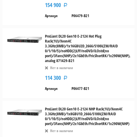
154 900
Р
Артикул
P06479-B21
ProLiant DL20 Gen10 E-2124 Hot Plug
Rack(1U)/Xeon4C
3.3GHz(8MB)/1x16GBU2D_2666/S100i(ZM/RAID
0/1/10/5)/noHDD(2)LFF/noDVD/iLOstd(no
port)/3Fans(NHP)/2x1GbEth/FricShortRK/1x290W(NHP),
analog 871429-B21
Нет в наличии
114 300
Р
Артикул
P06477-B21
ProLiant DL20 Gen10 E-2124 NHP Rack(1U)/Xeon4C
3.3GHz(8MB)/1x8GBU1D_2666/S100i(ZM/RAID
0/1/10/5)/noHDD(2)LFF/noDVD/iLOstd(no
port)/3Fans(NHP)/2x1GbEth/FricShortRK/1x290W(NHP)
Нет в наличии