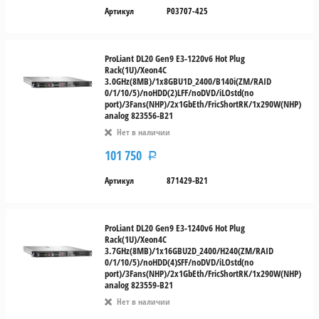
Артикул
P03707-425
ProLiant DL20 Gen9 E3-1220v6 Hot Plug
Rack(1U)/Xeon4C
3.0GHz(8MB)/1x8GBU1D_2400/B140i(ZM/RAID
0/1/10/5)/noHDD(2)LFF/noDVD/iLOstd(no
port)/3Fans(NHP)/2x1GbEth/FricShortRK/1x290W(NHP)
analog 823556-B21
Нет в наличии
101 750
Р
Артикул
871429-B21
ProLiant DL20 Gen9 E3-1240v6 Hot Plug
Rack(1U)/Xeon4C
3.7GHz(8MB)/1x16GBU2D_2400/H240(ZM/RAID
0/1/10/5)/noHDD(4)SFF/noDVD/iLOstd(no
port)/3Fans(NHP)/2x1GbEth/FricShortRK/1x290W(NHP)
analog 823559-B21
Нет в наличии