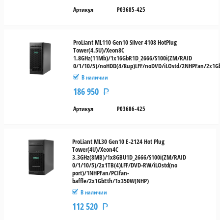
Артикул
P03685-425
ProLiant ML110 Gen10 Silver 4108 HotPlug
Tower(4.5U)/Xeon8C
1.8GHz(11Mb)/1x16GbR1D_2666/S100i(ZM/RAID
0/1/10/5)/noHDD(4/8up)LFF/noDVD/iLOstd/2NHPFan/2x1G
В наличии
186 950
Р
Артикул
P03686-425
ProLiant ML30 Gen10 E-2124 Hot Plug
Tower(4U)/Xeon4C
3.3GHz(8MB)/1x8GBU1D_2666/S100i(ZM/RAID
0/1/10/5)/2x1TB(4)LFF/DVD-RW/iLOstd(no
port)/1NHPFan/PCIfan-
baffle/2x1GbEth/1x350W(NHP)
В наличии
112 520
Р