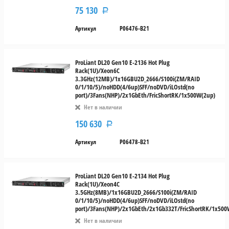
75 130
Р
Артикул
P06476-B21
ProLiant DL20 Gen10 E-2136 Hot Plug
Rack(1U)/Xeon6C
3.3GHz(12MB)/1x16GBU2D_2666/S100i(ZM/RAID
0/1/10/5)/noHDD(4/6up)SFF/noDVD/iLOstd(no
port)/3Fans(NHP)/2x1GbEth/FricShortRK/1x500W(2up)
Нет в наличии
150 630
Р
Артикул
P06478-B21
ProLiant DL20 Gen10 E-2134 Hot Plug
Rack(1U)/Xeon4C
3.5GHz(8MB)/1x16GBU2D_2666/S100i(ZM/RAID
0/1/10/5)/noHDD(4/6up)SFF/noDVD/iLOstd(no
port)/3Fans(NHP)/2x1GbEth/2x1Gb332T/FricShortRK/1x500
Нет в наличии