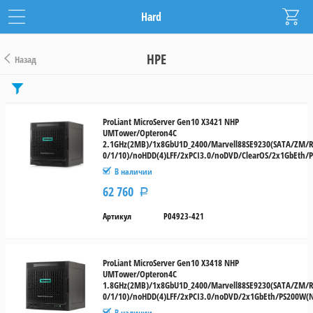
Hard
HPE
Назад
Цена
от
ProLiant MicroServer Gen10 X3421 NHP
UMTower/Opteron4C
до
2.1GHz(2MB)/1x8GbU1D_2400/Marvell88SE9230(SATA/ZM/
0/1/10)/noHDD(4)LFF/2xPCI3.0/noDVD/ClearOS/2x1GbEth/
В наличии
руб.
62 760
Р
Артикул
P04923-421
ProLiant MicroServer Gen10 X3418 NHP
UMTower/Opteron4C
1.8GHz(2MB)/1x8GbU1D_2400/Marvell88SE9230(SATA/ZM/
0/1/10)/noHDD(4)LFF/2xPCI3.0/noDVD/2x1GbEth/PS200W(
В наличии