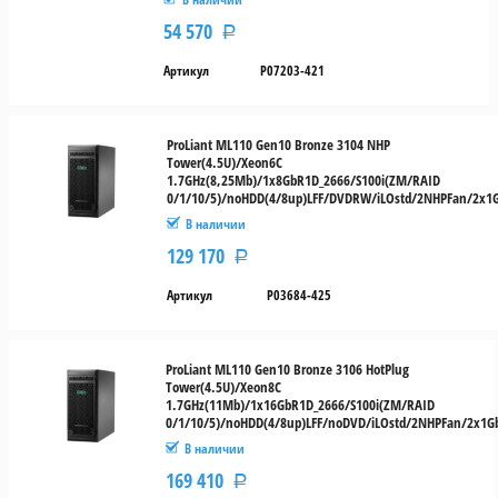
54 570
Р
Артикул
P07203-421
ProLiant ML110 Gen10 Bronze 3104 NHP
Tower(4.5U)/Xeon6C
1.7GHz(8,25Mb)/1x8GbR1D_2666/S100i(ZM/RAID
0/1/10/5)/noHDD(4/8up)LFF/DVDRW/iLOstd/2NHPFan/2x1
В наличии
129 170
Р
Артикул
P03684-425
ProLiant ML110 Gen10 Bronze 3106 HotPlug
Tower(4.5U)/Xeon8C
1.7GHz(11Mb)/1x16GbR1D_2666/S100i(ZM/RAID
0/1/10/5)/noHDD(4/8up)LFF/noDVD/iLOstd/2NHPFan/2x1G
В наличии
169 410
Р