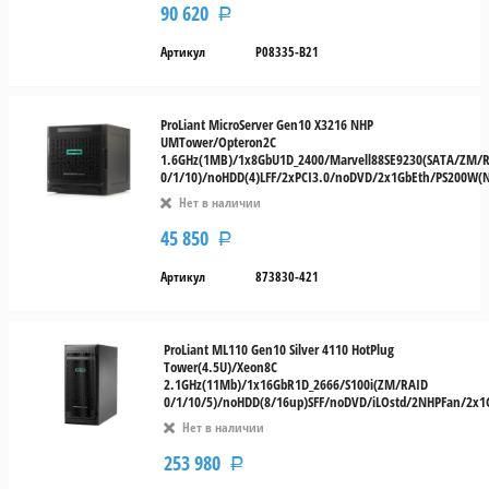
90 620
Р
Артикул
P08335-B21
ProLiant MicroServer Gen10 X3216 NHP
UMTower/Opteron2C
1.6GHz(1MB)/1x8GbU1D_2400/Marvell88SE9230(SATA/ZM/
0/1/10)/noHDD(4)LFF/2xPCI3.0/noDVD/2x1GbEth/PS200W(
Нет в наличии
45 850
Р
Артикул
873830-421
ProLiant ML110 Gen10 Silver 4110 HotPlug
Tower(4.5U)/Xeon8C
2.1GHz(11Mb)/1x16GbR1D_2666/S100i(ZM/RAID
0/1/10/5)/noHDD(8/16up)SFF/noDVD/iLOstd/2NHPFan/2x1
Нет в наличии
253 980
Р