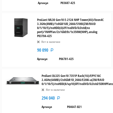
Артикул
P03687-425
ProLiant ML30 Gen10 E-2124 NHP Tower(4U)/Xeon4C
3.3GHz(8MB)/1x8GB1UD_2666/S100i(ZM/RAID
0/1/10/5)/noHDD(4)LFF/noDVD/iLOstd(no
port)/1NHPFan/2x1GbEth/1x350W(NHP),analog
P03704-425
Нет в наличии
90 090
Р
Артикул
P06781-425
Proliant DL325 Gen10 7351P Rack(1U)/EPYC16C
2.4GHz(64MB)/2x8GbR1D_2666/E208i-a(ZM/RAID
0/1/10/5)/noHDD(8/up10)SFF/noDVD/iLOstd/5DRHPFan
Нет в наличии
294 040
Р
Артикул
P04647-B21