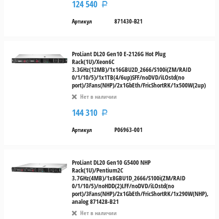
124 540
Р
Артикул
871430-B21
ProLiant DL20 Gen10 E-2126G Hot Plug
Rack(1U)/Xeon6C
3.3GHz(12MB)/1x16GBU2D_2666/S100i(ZM/RAID
0/1/10/5)/1x1TB(4/6up)SFF/noDVD/iLOstd(no
port)/3Fans(NHP)/2x1GbEth/FricShortRK/1x500W(2up)
Нет в наличии
144 310
Р
Артикул
P06963-001
ProLiant DL20 Gen10 G5400 NHP
Rack(1U)/Pentium2C
3.7GHz(4MB)/1x8GBU1D_2666/S100i(ZM/RAID
0/1/10/5)/noHDD(2)LFF/noDVD/iLOstd(no
port)/3Fans(NHP)/2x1GbEth/FricShortRK/1x290W(NHP),
analog 871428-B21
Нет в наличии