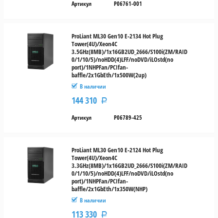
Артикул
P06761-001
ProLiant ML30 Gen10 E-2134 Hot Plug
Tower(4U)/Xeon4C
3.5GHz(8MB)/1x16GB2UD_2666/S100i(ZM/RAID
0/1/10/5)/noHDD(4)LFF/noDVD/iLOstd(no
port)/1NHPFan/PCIfan-
baffle/2x1GbEth/1x500W(2up)
В наличии
144 310
Р
Артикул
P06789-425
ProLiant ML30 Gen10 E-2124 Hot Plug
Tower(4U)/Xeon4C
3.3GHz(8MB)/1x16GB2UD_2666/S100i(ZM/RAID
0/1/10/5)/noHDD(4)LFF/noDVD/iLOstd(no
port)/1NHPFan/PCIfan-
baffle/2x1GbEth/1x350W(NHP)
В наличии
113 330
Р