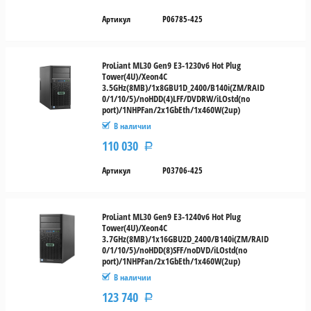
Артикул
P06785-425
ProLiant ML30 Gen9 E3-1230v6 Hot Plug
Tower(4U)/Xeon4C
3.5GHz(8MB)/1x8GBU1D_2400/B140i(ZM/RAID
0/1/10/5)/noHDD(4)LFF/DVDRW/iLOstd(no
port)/1NHPFan/2x1GbEth/1x460W(2up)
В наличии
110 030
Р
Артикул
P03706-425
ProLiant ML30 Gen9 E3-1240v6 Hot Plug
Tower(4U)/Xeon4C
3.7GHz(8MB)/1x16GBU2D_2400/B140i(ZM/RAID
0/1/10/5)/noHDD(8)SFF/noDVD/iLOstd(no
port)/1NHPFan/2x1GbEth/1x460W(2up)
В наличии
123 740
Р