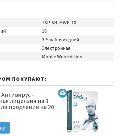
TSP-SH-MWE-10
зий
10
3-5 рабочих дней
Электронная
Mobile Web Edition
РОМ ПОКУПАЮТ:
 Антивирус -
ная лицензия на 1
или продление на 20
ектронная лицензия
1220(EKEY)-1-1]