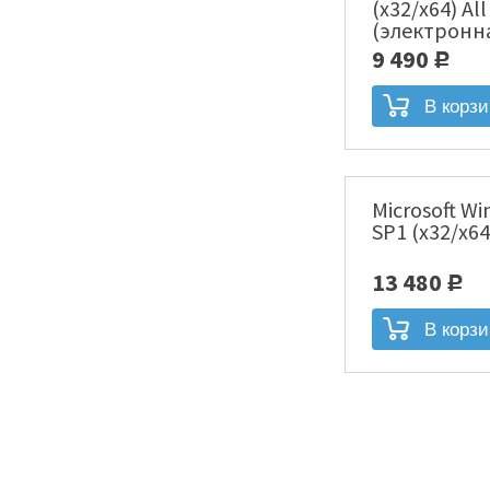
(x32/x64) Al
(электронн
00004]
9 490
Р
Microsoft Wi
SP1 (x32/x64
13 480
Р