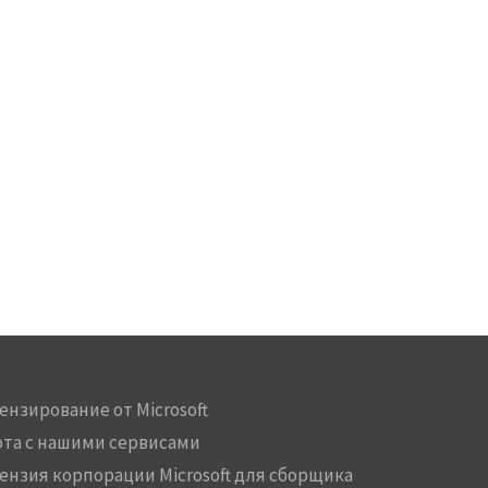
ензирование от Microsoft
ота с нашими сервисами
ензия корпорации Microsoft для сборщика