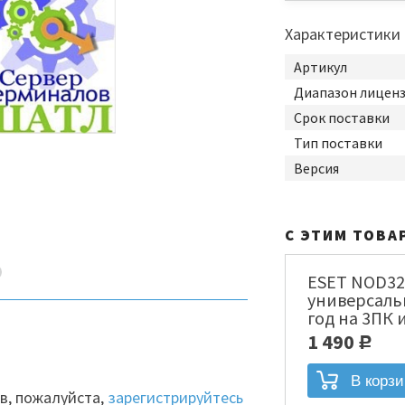
Характеристики
Артикул
Диапазон лицен
Срок поставки
Тип поставки
Версия
С ЭТИМ ТОВА
ESET NOD32
универсаль
год на 3ПК 
месяцев Эл
1 490
Р
[NOD32-ENA-
в, пожалуйста,
зарегистрируйтесь