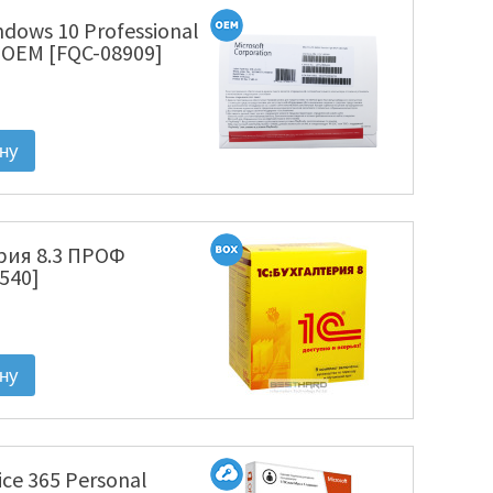
ndows 10 Professional
U OEM [FQC-08909]
рия 8.3 ПРОФ
540]
fice 365 Personal