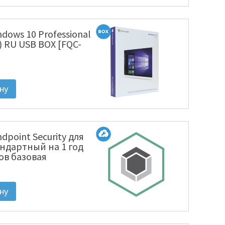
ndows 10 Professional
) RU USB BOX [FQC-
dpoint Security для
ндартный на 1 год
лов базовая
KL4863RAKFS]