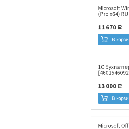
Microsoft Wi
(Pro x64) R
11 670
Р
1С Бухгалте
[4601546092
13 000
Р
Microsoft Of