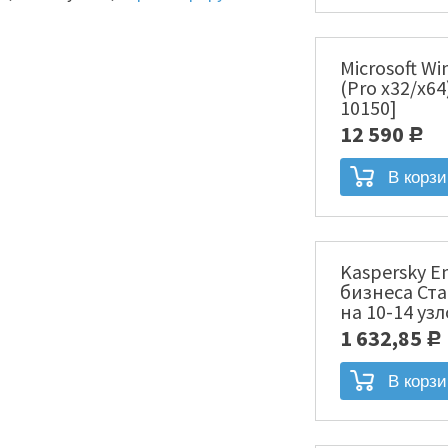
Microsoft Wi
(Pro x32/x64
10150]
12 590
Р
Kaspersky En
бизнеса Ста
на 10-14 уз
лицензия [
1 632,85
Р