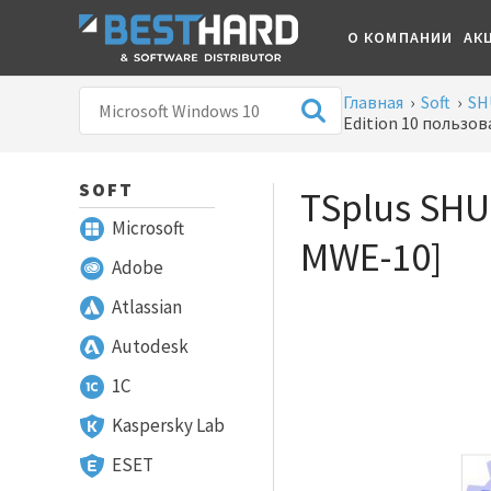
О КОМПАНИИ
АК
Главная
›
Soft
›
SH
Edition 10 пользо
SOFT
TSplus SHU
Microsoft
MWE-10]
Adobe
Atlassian
Autodesk
1С
Kaspersky Lab
ESET