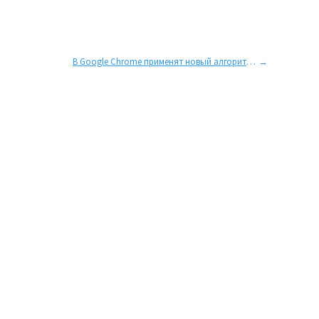
В Google Chrome применят новый алгоритм сжатия данных, что ускорит работу браузера
→