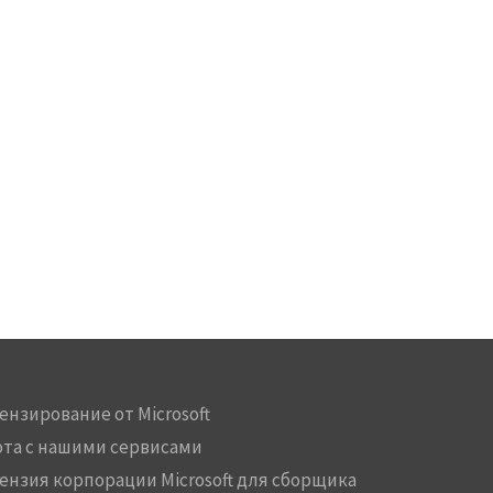
ензирование от Microsoft
ота с нашими сервисами
ензия корпорации Microsoft для сборщика