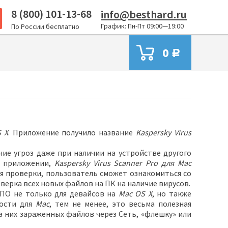
8 (800) 101-13-68
info@besthard.ru
График: Пн-Пт 09:00—19:00
По России бесплатно
0
Р
 X
. Приложение получило название
Kaspersky Virus
ие угроз даже при наличии на устройстве другого
в приложении,
Kaspersky Virus Scanner Pro для Mac
ия проверки, пользователь сможет ознакомиться со
верка всех новых файлов на ПК на наличие вирусов.
 ПО не только для девайсов на
Mac OS X
, но также
ности для
Mac
, тем не менее, это весьма полезная
а них зараженных файлов через Сеть, «флешку» или