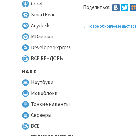
Corel
Поделиться:
SmartBear
Anydesk
←
MDaemon
DeveloperExpress
ВСЕ ВЕНДОРЫ
HARD
Ноутбуки
Моноблоки
Тонкие клиенты
Серверы
ВСЕ