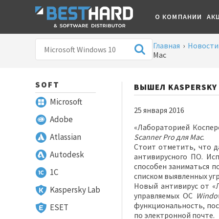
О КОМПАНИИ
АК
Главная
›
Новости
Mac
SOFT
ВЫШЕЛ KASPERSKY 
Microsoft
25 января 2016
Adobe
«Лабораторией Коспер
Atlassian
Scanner Pro
для Mac
.
Стоит отметить, что д
Autodesk
антивирусного ПО. Ис
способен заниматься п
1С
списком выявленных угр
Новый антивирус от «
Kaspersky Lab
управляемых ОС
Windo
функциональность, пос
ESET
по электронной почте.