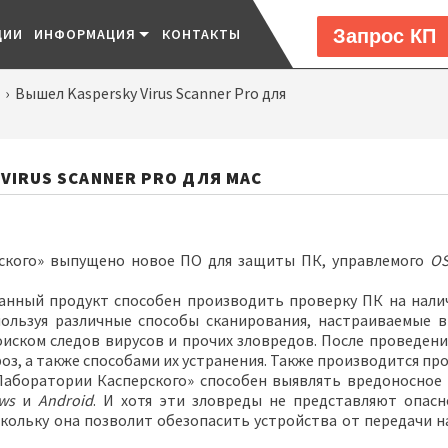
Запрос КП
ЦИИ
ИНФОРМАЦИЯ
КОНТАКТЫ
›
Вышел Kaspersky Virus Scanner Pro для
VIRUS SCANNER PRO ДЛЯ MAC
ского» выпущено новое ПО для защиты ПК, управлемого
OS
анный продукт способен производить проверку ПК на налич
пользуя различные способы сканирования, настраиваемые 
оиском следов вирусов и прочих зловредов. После проведен
оз, а также способами их устранения. Также производится про
Лаборатории Касперского» способен выявлять вредоносное
ws
и
Android
. И хотя эти зловреды не представляют опас
кольку она позволит обезопасить устройства от передачи н