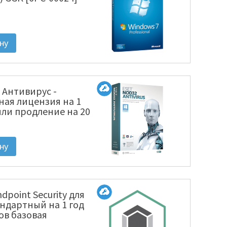
 Антивирус -
ная лицензия на 1
или продление на 20
ектронная лицензия
1220(EKEY)-1-1]
dpoint Security для
ндартный на 1 год
лов базовая
KL4863RAKFS]