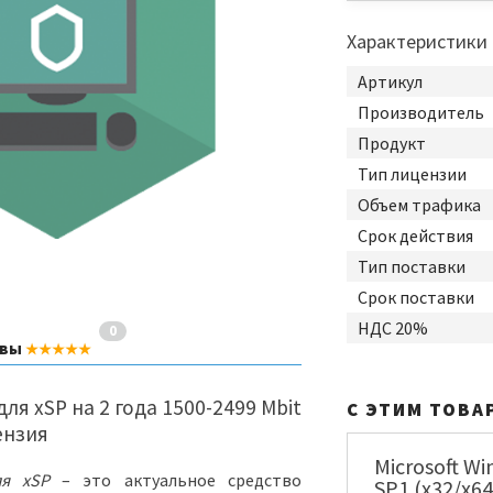
Характеристики
Артикул
Производитель
Продукт
Тип лицензии
Объем трафика
Срок действия
Тип поставки
Срок поставки
НДС 20%
0
ывы
★★★★★
 для xSP на 2 года 1500-2499 Mbit
С ЭТИМ ТОВА
ензия
Microsoft Wi
ля xSP
– это актуальное средство
SP1 (x32/x64