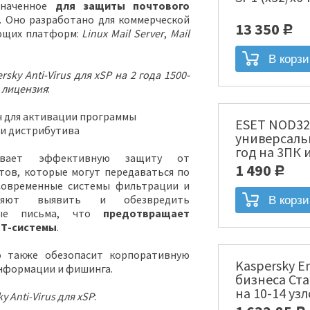
азначенное
для защиты почтового
. Оно разработано для коммерческой
13 350
Р
ующих платформ:
Linux Mail Server
,
Mail
rsky Anti-Virus для xSP на 2 года 1500-
я лицензия
:
 для активации программы
ESET NOD32
ки дистрибутива
универсаль
год на 3ПК 
чивает эффективную защиту от
месяцев Эл
1 490
тов, которые могут передаваться по
Р
[NOD32-ENA-
Современные системы фильтрации и
оляют выявить и обезвредить
ные письма, что
предотвращает
ИТ-системы
.
о также обезопасит корпоративную
Kaspersky En
информации и фишинга.
бизнеса Ста
на 10-14 уз
y Anti-Virus для xSP
:
лицензия [