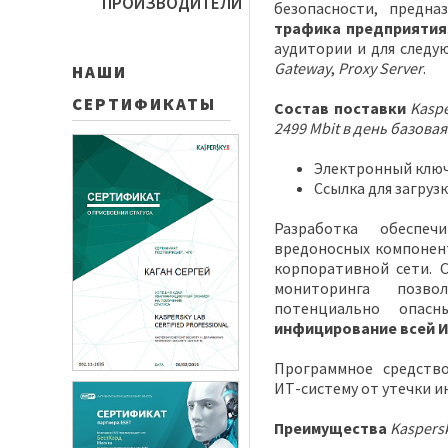
ПРОИЗВОДИТЕЛИ
безопасности, предн
трафика предприятия
аудитории и для след
Gateway
,
Proxy Server
.
НАШИ
СЕРТИФИКАТЫ
Состав поставки
Kaspe
2499 Mbit в день базова
Электронный ключ
Ссылка для загруз
Разработка обеспе
вредоносных компонен
корпоративной сети. 
мониторинга позв
потенциально опас
инфицирование всей 
Программное средств
ИТ-систему от утечки 
Преимущества
Kaspersk