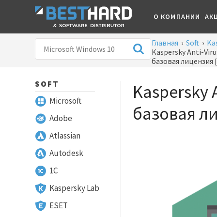
О КОМПАНИИ
АК
Главная
›
Soft
›
Ka
Kaspersky Anti-Viru
базовая лицензия 
SOFT
Kaspersky A
Microsoft
базовая л
Adobe
Atlassian
Autodesk
1С
Kaspersky Lab
ESET