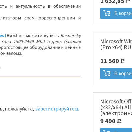
1 632,85
Р
сть и актуальность в обеспечении
лизаторы спам-корреспонденции и
est
Hard
вы можете купить
Kaspersky
Microsoft Wi
2 года 1500-2499 Mbit в день базовая
(Pro x64) R
орогостоящее оборудование и ценные
ок взлома.
11 560
Р
Microsoft Of
(x32/x64) Al
в, пожалуйста,
зарегистрируйтесь
(электронн
00004]
9 490
Р