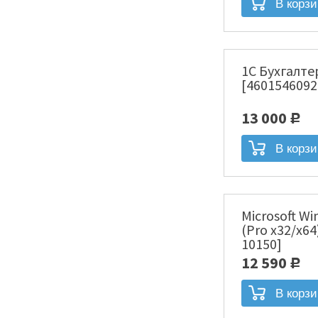
1С Бухгалте
[4601546092
13 000
Р
Microsoft Wi
(Pro x32/x64
10150]
12 590
Р