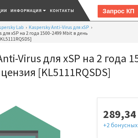
Запрос КП
ЦИИ
ИНФОРМАЦИЯ
КОНТАКТЫ
spersky Lab
›
Kaspersky Anti-Virus для xSP
›
s для xSP на 2 года 1500-2499 Mbit в день
[KL5111RQSDS]
nti-Virus для xSP на 2 года 1
ицензия [KL5111RQSDS]
289,3
+2
бонусных