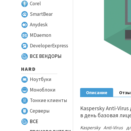
Corel
SmartBear
Anydesk
MDaemon
DeveloperExpress
ВСЕ ВЕНДОРЫ
HARD
Ноутбуки
Моноблоки
Описание
Отз
Тонкие клиенты
Kaspersky Anti-Virus
Серверы
в день базовая лиц
ВСЕ
Kaspersky Anti-Virus д