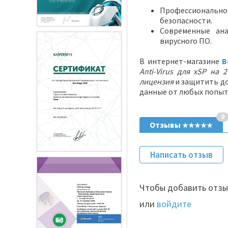
Профессионально
безопасности.
Современные ана
вирусного ПО.
В интернет-магазине
B
Anti-Virus для xSP на 
лицензия
и защитить д
данные от любых попыт
0
Отзывы
★★★★★
Написать отзыв
Чтобы добавить отзы
или
войдите