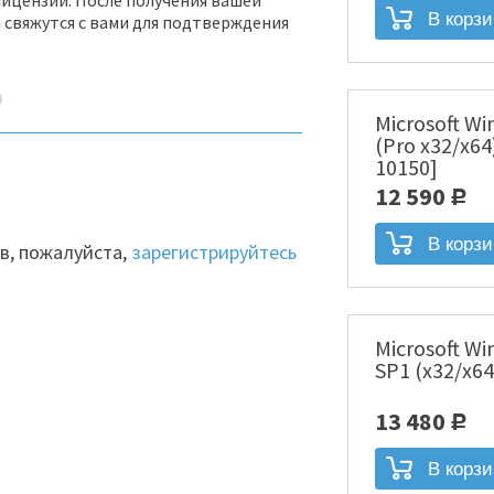
ицензий. После получения вашей
 свяжутся с вами для подтверждения
Microsoft Wi
(Pro x32/x64
10150]
12 590
Р
в, пожалуйста,
зарегистрируйтесь
Microsoft Wi
SP1 (x32/x64
13 480
Р