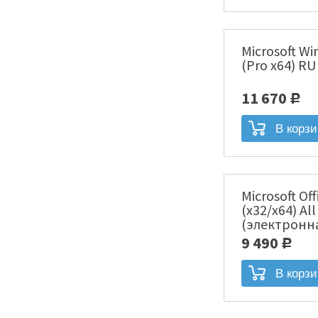
Microsoft Wi
(Pro x64) R
11 670
Р
Microsoft Of
(x32/x64) Al
(электронн
00004]
9 490
Р