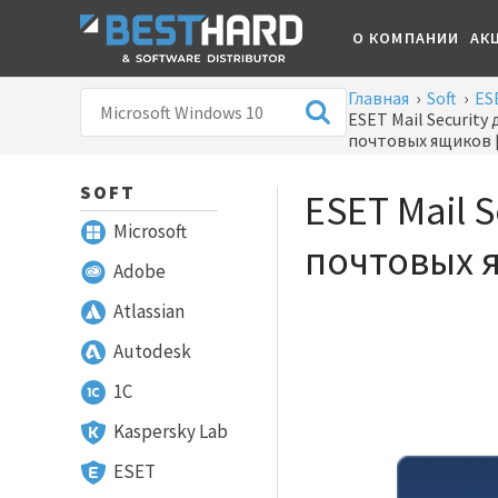
О КОМПАНИИ
АК
Главная
›
Soft
›
ES
ESET Mail Security 
почтовых ящиков 
SOFT
ESET Mail 
Microsoft
почтовых 
Adobe
Atlassian
Autodesk
1С
Kaspersky Lab
ESET