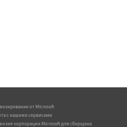
ензирование от Microsoft
ота с нашими сервисами
ензия корпорации Microsoft для сборщика