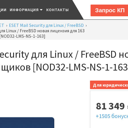
Запрос КП
ЦИИ
ИНФОРМАЦИЯ
КОНТАКТЫ
ET
›
ESET Mail Security для Linux / FreeBSD
›
для Linux / FreeBSD новая лицензия для 163
[NOD32-LMS-NS-1-163]
Security для Linux / FreeBSD 
ящиков [NOD32-LMS-NS-1-163
Для юридическ
81 349
+1505
бонус