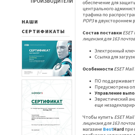
ПРОИЗВОДИТЕЛИ
обеспечение для защит
центрального админист
трафика по распростра
POP3
в двухстороннем р
НАШИ
СЕРТИФИКАТЫ
Состав поставки
ESET 
лицензия для 163 почто
Электронный ключ
Ссылка для загруз
Особенности
ESET Mail 
ПО поддерживает
Предусмотрена оп
Управление выпо
Эвристический ан
еще незадекларир
Чтобы купить
ESET Mail
лицензия для 163 почто
магазине
Best
Hard
при 