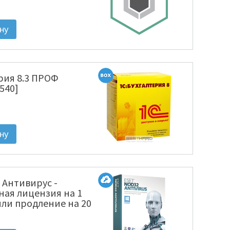
KL4863RAKFS]
рия 8.3 ПРОФ
540]
 Антивирус -
ная лицензия на 1
или продление на 20
ектронная лицензия
1220(EKEY)-1-1]