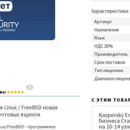
Характеристики
Артикул
Назначение
Язык
НДС 20%
Производитель
Срок поставки
Тип лицензии
Диапазон лицен
0
ывы
★★★★★
С ЭТИМ ТОВА
ля Linux / FreeBSD новая
почтовых ящиков
Kaspersky En
бизнеса Ста
на 10-14 уз
inux/FreeBSD
– программное