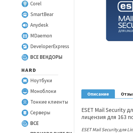
Corel
SmartBear
Anydesk
MDaemon
DeveloperExpress
ВСЕ ВЕНДОРЫ
HARD
Ноутбуки
Моноблоки
Описание
Отз
Тонкие клиенты
ESET Mail Security д
Серверы
лицензия для 163 
ВСЕ
ESET Mail Security для L