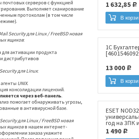
лицензия [
ы почтовых серверов с функцией
1 632,85
Р
рирования. Выполняет сканирование
ненным протоколам (в том числе
ежиме).
Mail Security для Linux / FreeBSD новая
вых ящиков
:
1С Бухгалте
 для активации продукта
[4601546092
ки дистрибутивов
13 000
Р
Security
для
Linux
:
 агенты
UNIX
.
ция консолидации лицензий.
лняется через веб-панель
.
ализ помогает обнаруживать угрозы,
ованные в антивирусной базе.
ESET NOD32
универсаль
 Security для Linux / FreeBSD новая
год на 3ПК 
вых ящиков
в нашем интернет-
месяцев Эл
1 490
Р
оформлении заказа укажите
[NOD32-ENA-