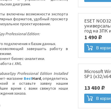
льских диаграмм.
ты включены возможности экспорта
улярных форматов, удобный просмотр
ESET NOD32
визуальное проектирование.
универсаль
год на 3ПК 
py Professional
Edition:
месяцев Эл
1 490
Р
[NOD32-ENA-
о подключения к базам данных.
позволяющий завершать работу в
ежиме.
онент бизнес-аналитики.
абота с
XML
.
Microsoft Wi
abaseSpy Professional Edition Installed
SP1 (x32/x64
нет-магазине
Best
Hard
, определитесь
ензий и оставьте заявку нашим
13 480
йшее время с вами свяжутся наши
Р
ждения заказа.