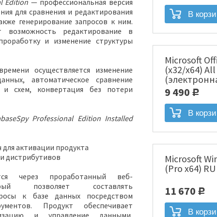
al
Edition
— профессиональная версия
ния для сравнения и редактирования
акже генерирование запросов к ним.
т возможность редактирование в
проработку и изменение структуры
Microsoft Of
(x32/x64) Al
времени осуществляется изменение
(электронн
анных, автоматическое сравнение
00004]
 и схем, конвертация без потери
9 490
Р
baseSpy Professional Edition Installed
 для активации продукта
ки дистрибутивов
Microsoft Wi
(Pro x64) R
ется через проработанный веб-
рый позволяет составлять
11 670
Р
просы к базе данных посредством
рументов. Продукт обеспечивает
лизацию и управление данными,