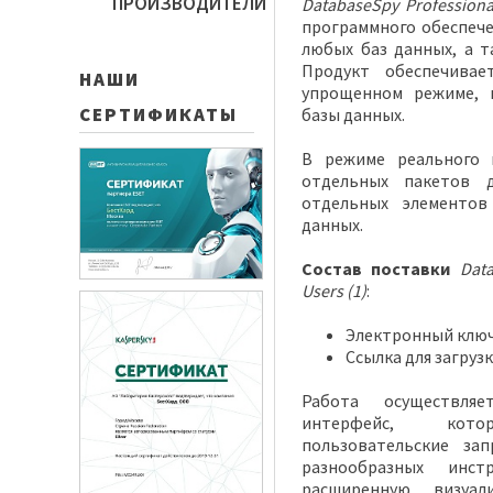
ПРОИЗВОДИТЕЛИ
DatabaseSpy Profession
программного обеспече
любых баз данных, а т
Продукт обеспечивае
НАШИ
упрощенном режиме, 
СЕРТИФИКАТЫ
базы данных.
В режиме реального 
отдельных пакетов д
отдельных элементов
данных.
Состав поставки
Data
Users (1)
:
Электронный ключ
Ссылка для загруз
Работа осуществля
интерфейс, кото
пользовательские за
разнообразных инст
расширенную визуа