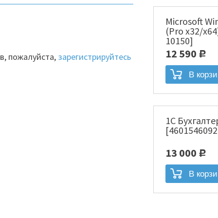
Microsoft Wi
(Pro x32/x64
10150]
12 590
Р
в, пожалуйста,
зарегистрируйтесь
1С Бухгалте
[4601546092
13 000
Р