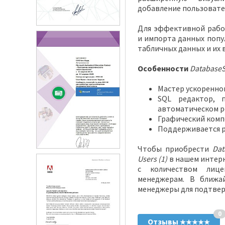
добавление пользовате
Для эффективной рабо
и импорта данных поп
табличных данных и их 
Особенности
DatabaseS
Мастер ускоренног
SQL редактор, 
автоматическом р
Графический комп
Поддерживается р
Чтобы приобрести
Dat
Users (1)
в нашем интер
с количеством лиц
менеджерам. В ближа
менеджеры для подтвер
0
Отзывы
★★★★★