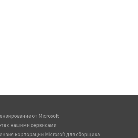
ензирование от Microsoft
ота с нашими сервисами
ензия корпорации Microsoft для сборщика