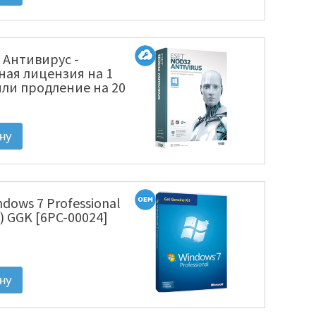
 Антивирус -
ная лицензия на 1
или продление на 20
ектронная лицензия
1220(EKEY)-1-1]
ndows 7 Professional
) GGK [6PC-00024]