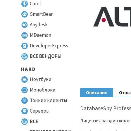
Corel
SmartBear
Anydesk
MDaemon
DeveloperExpress
ВСЕ ВЕНДОРЫ
HARD
Ноутбуки
Моноблоки
Описание
Отз
Тонкие клиенты
DatabaseSpy Professi
Серверы
Лицензия на один комп
ВСЕ