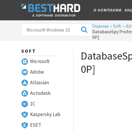
О КОМПАНИИ
АК
Главная
›
Soft
›
Al
DatabaseSpy Profess
0P]
SOFT
DatabaseSpy
Microsoft
0P]
Adobe
Atlassian
Autodesk
1С
Kaspersky Lab
ESET