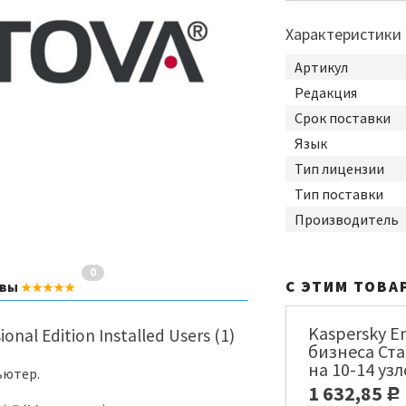
Характеристики
Артикул
Редакция
Срок поставки
Язык
Тип лицензии
Тип поставки
Производитель
0
С ЭТИМ ТОВА
ывы
★★★★★
Kaspersky En
onal Edition Installed Users (1)
бизнеса Ста
на 10-14 уз
ьютер.
лицензия [
1 632,85
Р