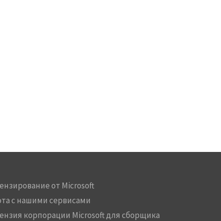
ензирование от Microsoft
ота с нашими сервисами
ензия корпорации Microsoft для сборщика