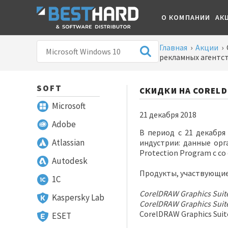
О КОМПАНИИ
АК
Главная
›
Акции
›
рекламных агентс
SOFT
СКИДКИ НА COREL
Microsoft
21 декабря 2018
Adobe
В период с 21 декабря
Atlassian
индустрии: данные орг
Protection Program с с
Autodesk
Продукты, участвующие
1С
CorelDRAW Graphics Suite
Kaspersky Lab
CorelDRAW Graphics Suite
CorelDRAW Graphics Suite
ESET