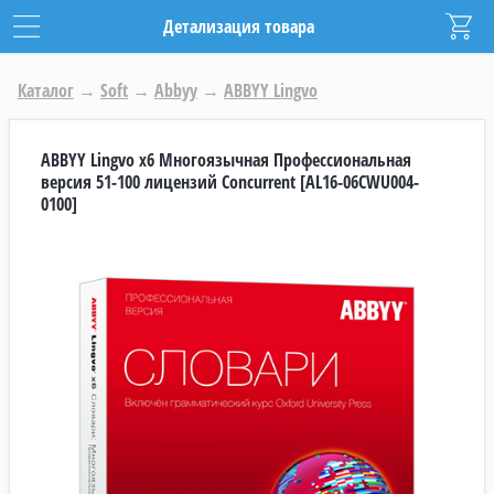
Детализация товара
Каталог
→
Soft
→
Abbyy
→
ABBYY Lingvo
ABBYY Lingvo x6 Многоязычная Профессиональная
версия 51-100 лицензий Concurrent [AL16-06CWU004-
0100]