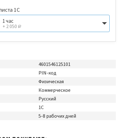
листа 1С
1 час
+ 2 050
Р
4601546125101
PIN-код
Физическая
Коммерческое
Русский
1С
5-8 рабочих дней