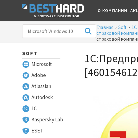
О КОМПАНИИ
АК
Главная
›
Soft
›
1С
страховой компан
страховой компан
SOFT
1С:Предпр
Microsoft
[460154612
Adobe
Atlassian
Autodesk
1С
Kaspersky Lab
ESET