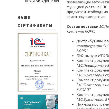
ПРОИЗВОДИТЕЛИ
позволяющие автоматиз
функцией учета на ЕПС.
продуктом необходимо
клиентскую лицензию.
НАШИ
СЕРТИФИКАТЫ
Состав поставки
1С:Пр
компании КОРП:
Дистрибутивы: п
конфигурации "1С:
КОРП"
DVD
-выпуск
ИТС П
Комплект докуме
"1С:Предприятие 8
Комплект докумен
"1С:Бухгалтерия с
Комплект докумен
"1С:Бухгалтерия 
8 КОРП"
Комплект докумен
"1С:Бухгалтерия 8
Пин-код програм