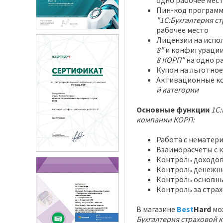
одно рабочее мес
Пин-код програм
"1С:Бухгалтерия с
рабочее место
Лицензии на испо
8"
и конфигураци
8 КОРП"
на одно р
Купон на льготно
Активационные к
й категории
Основные функции
1С:
компании КОРП:
Работа с нематер
Взаиморасчеты с 
Контроль доходов
Контроль денежны
Контроль основны
Контроль за стра
В магазине
Best
Hard
мо
Бухгалтерия страховой