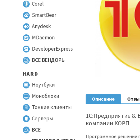
Corel
SmartBear
Anydesk
MDaemon
DeveloperExpress
ВСЕ ВЕНДОРЫ
HARD
Ноутбуки
Моноблоки
Описание
Отз
Тонкие клиенты
1С:Предприятие 8. 
Серверы
компании КОРП
ВСЕ
Программное решение п