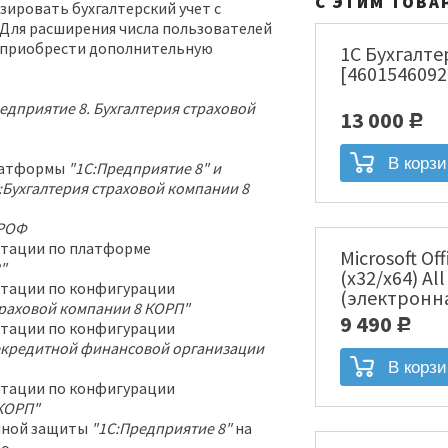
С ЭТИМ ТОВА
ировать бухгалтерский учет с
 Для расширения числа пользователей
 приобрести дополнительную
1С Бухгалте
[4601546092
едприятие 8. Бухгалтерия страховой
13 000
Р
латформы
"1С:Предприятие 8" и
Бухгалтерия страховой компании 8
РОФ
нтации по платформе
Microsoft Of
"
(x32/x64) Al
тации по конфигурации
(электронн
траховой компании 8 КОРП"
00004]
9 490
Р
тации по конфигурации
некредитной финансовой организации
тации по конфигурации
 КОРП"
мной защиты
"1С:Предприятие 8"
на