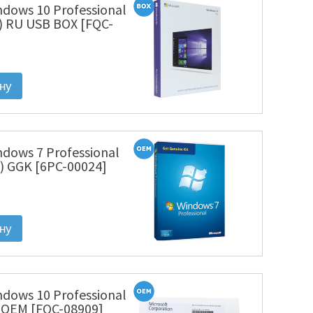
ndows 10 Professional
) RU USB BOX [FQC-
ndows 7 Professional
) GGK [6PC-00024]
ndows 10 Professional
U OEM [FQC-08909]