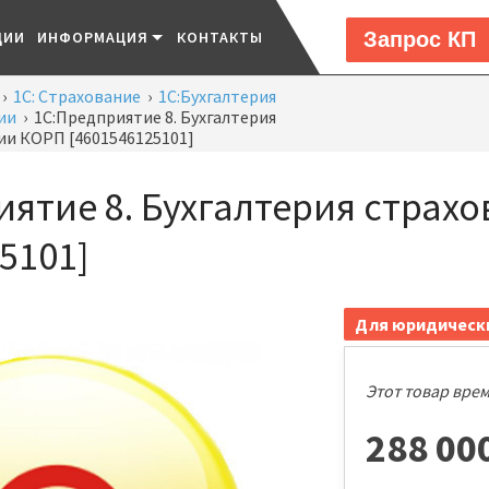
Запрос КП
ЦИИ
ИНФОРМАЦИЯ
КОНТАКТЫ
›
1C: Страхование
›
1С:Бухгалтерия
ии
›
1С:Предприятие 8. Бухгалтерия
ии КОРП [4601546125101]
иятие 8. Бухгалтерия страх
5101]
Для юридическ
Этот товар вре
288 00