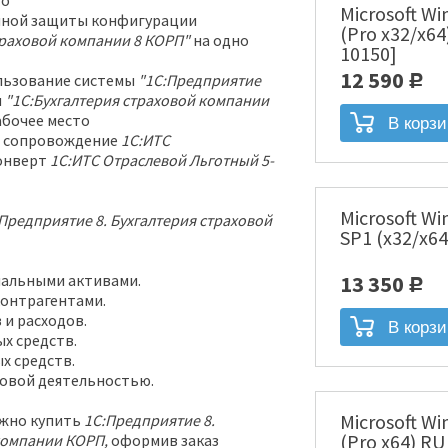
то
Microsoft Wi
мной защиты конфигурации
(Pro x32/x64
траховой компании 8 КОРП"
на одно
10150]
12 590
льзование системы
"1С:Предприятие
Р
и
"1С:Бухгалтерия страховой компании
абочее место
е сопровождение
1С:ИТС
онверт
1С:ИТС
Отраслевой Льготный 5-
Microsoft Wi
Предприятие 8. Бухгалтерия страховой
SP1 (x32/x64
иальными активами.
13 350
Р
контрагентами.
 и расходов.
х средств.
х средств.
ховой деятельностью.
Microsoft Wi
жно купить
1С:Предприятие 8.
(Pro x64) R
 компании КОРП,
оформив заказ