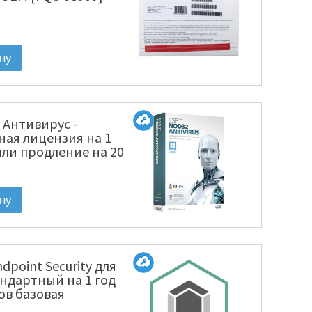
 Антивирус -
ная лицензия на 1
или продление на 20
ектронная лицензия
1220(EKEY)-1-1]
dpoint Security для
ндартный на 1 год
лов базовая
KL4863RAKFS]