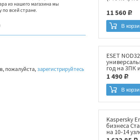
ара из нашего магазина мы
 по всей стране.
11 560
Р
ESET NOD32
универсаль
год на 3ПК 
в, пожалуйста,
зарегистрируйтесь
месяцев Эл
1 490
Р
[NOD32-ENA-
Kaspersky En
бизнеса Ста
на 10-14 уз
лицензия [